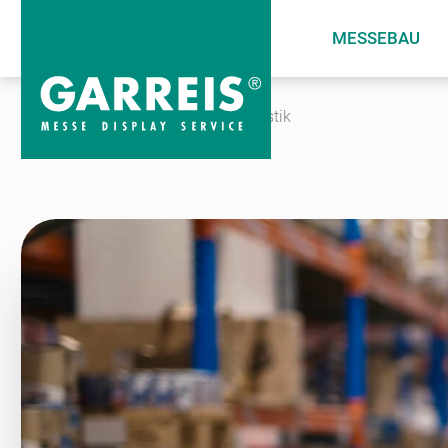
MESSEBAU
Messebau
Service
Messelogistik