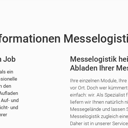
nformationen Messelogist
n Job
Messelogistik hei
Abladen Ihrer M
ls ein
sionelle
Ihre einzelnen Module, Ihr
m den
vor Ort. Doch wer kümmer
Aufladen
einfach: wir. Als Spezialis
 Auf- und
liefern wir Ihnen natürlich n
icht- und
Messegelände und lassen Si
hrer
Messelogistik zugleich ei
Daher ist in unserer Servic