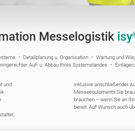
rmation Messelogistik
isy
systeme
Detailplanung u. Organisation
Wartung und Wied
mingerechter Auf- u. Abbau Ihres Systemstandes
Einlager
pt und
inklusive anschließender A
ik
Messeequipments.Sie brauc
e
brauchen – wenn Sie an Ihr
bereit. Auf Wunsch auch ü
talter,