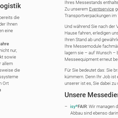
Ihres Messestands enthalten
ogistik
Zu unserem
Eventservice
ge
Transportverpackungen im 
ereits die
der Ihnen
Und während Sie nach der 
en eine
Hause fahren, erledigen un
Ihren Stand ab und gewährle
Jahre
Ihre Messemodule fachmänn
nicht nur,
lagern sie – auf Wunsch – b
kt sowie
Messeequipment erneut ben
r allem
lsweise die
Für Sie bedeutet das: Sie b
onssysteme
kümmern. Denn Ihr Job ist 
n Ort
unserer ist es, Sie dabei zu
m
Unsere Messedien
isy
FAIR
: Wir managen d
®
Abbau sind ebenso darin 