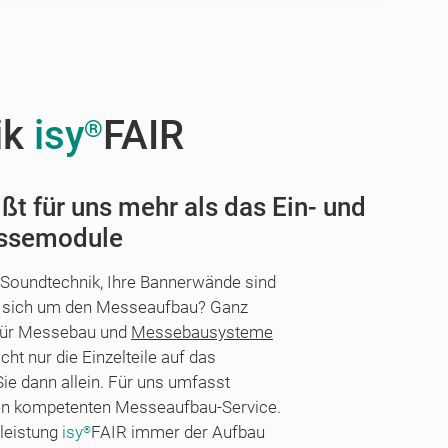
ik
isy
FAIR
®
ßt für uns mehr als das Ein- und
essemodule
e Soundtechnik, Ihre Bannerwände sind
t sich um den Messeaufbau? Ganz
t für Messebau und
Messebausysteme
icht nur die Einzelteile auf das
e dann allein. Für uns umfasst
nen kompetenten Messeaufbau-Service.
eleistung
isy
FAIR immer der Aufbau
®