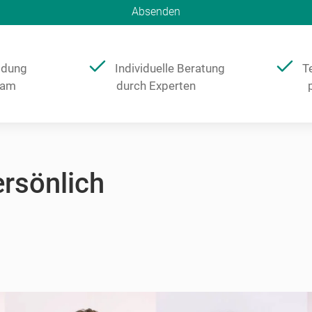
Absenden
ldung
Individuelle Beratung
T
eam
durch Experten
ersönlich