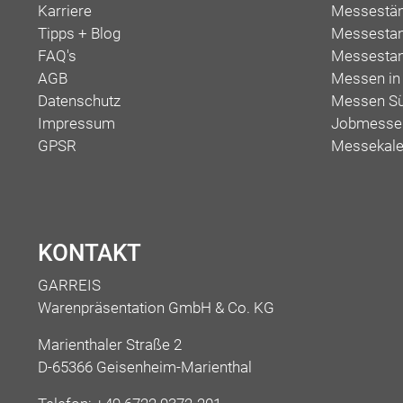
Karriere
Messestän
Tipps + Blog
Messestan
FAQ's
Messesta
AGB
Messen in
Datenschutz
Messen Sü
Impressum
Jobmessen
GPSR
Messekale
KONTAKT
GARREIS
Warenpräsentation GmbH & Co. KG
Marienthaler Straße 2
D-65366 Geisenheim-Marienthal