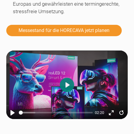
Europas und gewährleisten eine termingerechte,
stressfreie Umsetzung.
Messestand für die HORECAVA jetzt planen
Play
02:20
Play
Enter
Resta
fullscreen