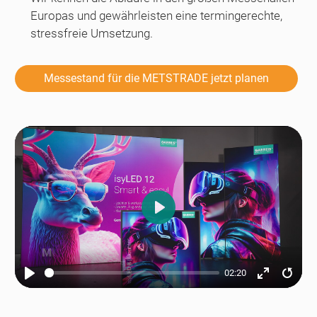
Europas und gewährleisten eine termingerechte,
stressfreie Umsetzung.
Messestand für die METSTRADE jetzt planen
Play
02:20
Play
Enter
Resta
fullscreen