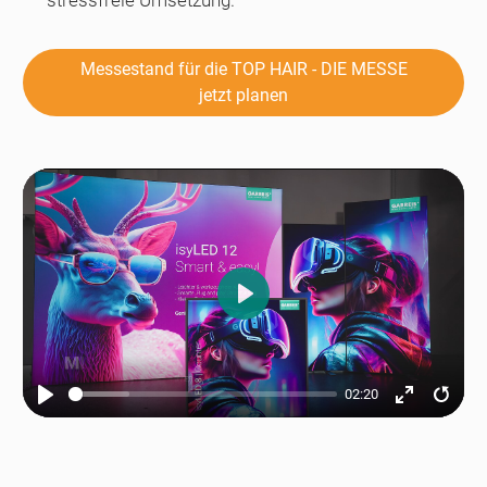
stressfreie Umsetzung.
Messestand für die TOP HAIR - DIE MESSE
jetzt planen
Play
02:20
Play
Enter
Resta
fullscreen