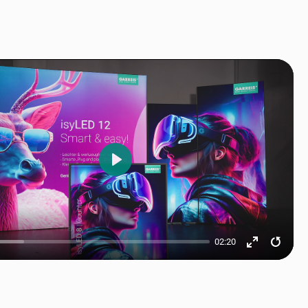
Play
02:20
Enter
Resta
fullscreen