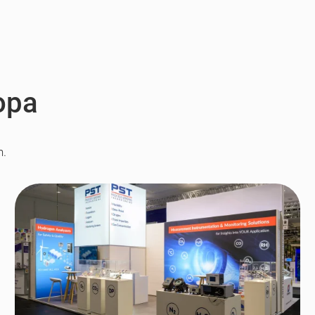
opa
n.