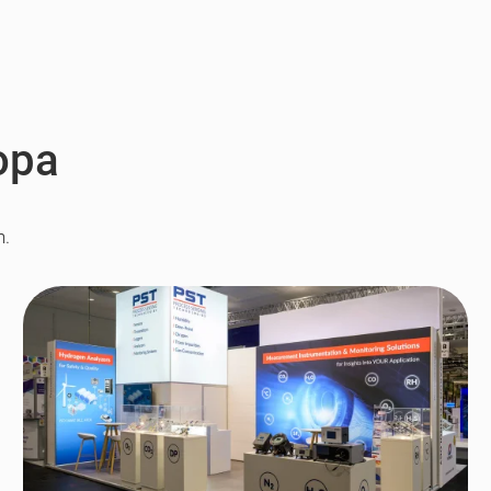
opa
n.