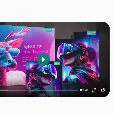
Play
02:20
Enter
Resta
fullscreen