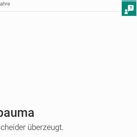
Jahre
r bauma
cheider überzeugt.