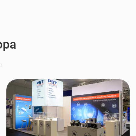
opa
n.