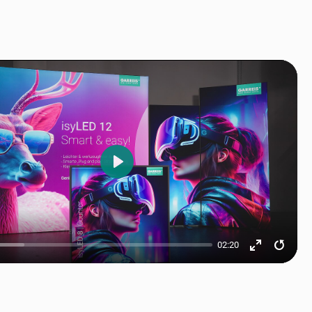
Play
02:20
Enter
Resta
fullscreen