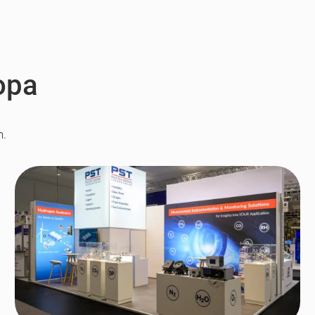
opa
n.