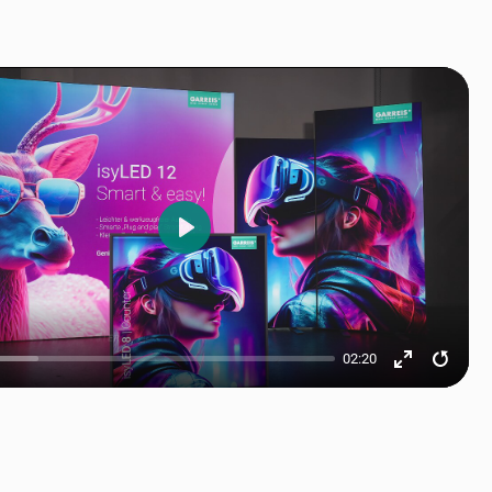
Play
02:20
Enter
Resta
fullscreen