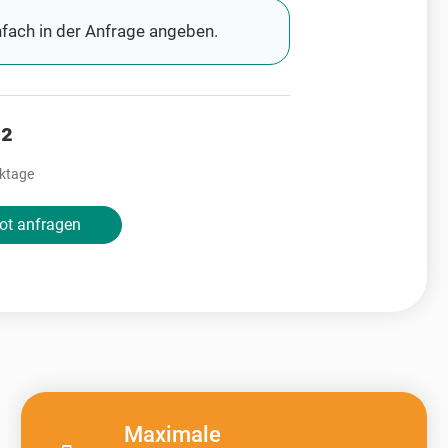
fach in der Anfrage angeben.
²
rktage
ot anfragen
Maximale