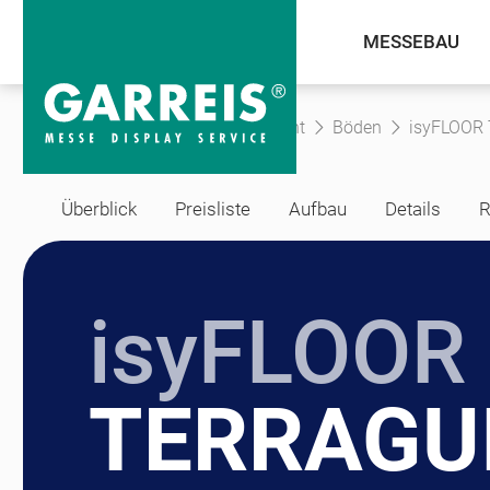
MESSEBAU
Präsentationssysteme
Equipment
Böden
isyFLOOR
Überblick
Preisliste
Aufbau
Details
R
isyFLOOR
TERRAGU