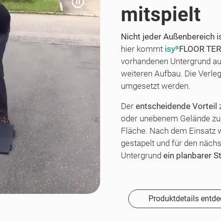
mitspielt
Nicht jeder Außenbereich i
hier kommt
isy
FLOOR TE
®
vorhandenen Untergrund ausg
weiteren Aufbau. Die Verle
umgesetzt werden.
Der
entscheidende Vorteil
z
oder unebenem Gelände zu k
Fläche. Nach dem Einsatz 
gestapelt und für den näch
Untergrund
ein planbarer S
Produktdetails entd