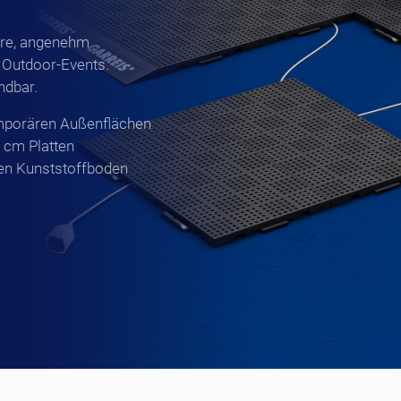
ere, angenehm
 Outdoor-Events.
ndbar.
mporären Außenflächen
 cm Platten
en Kunststoffboden